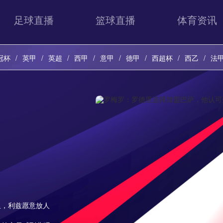
足球直播
篮球直播
体育资讯
冠杯
英甲
英超
西甲
意甲
德甲
西超杯
西乙
法
接触
欧冠直播
德甲直播
欧联杯
CBA
篮球直播