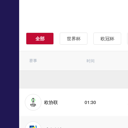
全部
世界杯
欧冠杯
德甲
法甲
土超
赛事
时间
NBA
CBA
NBL
欧协联
01:30