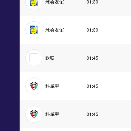
球会友谊
01:30
球会友谊
01:30
欧联
01:45
科威甲
01:45
科威甲
01:45