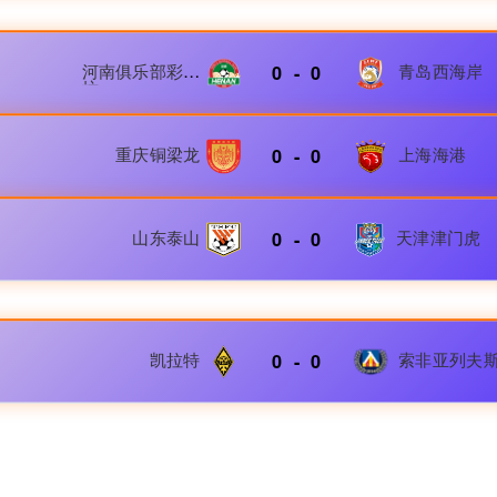
河南俱乐部彩陶
青岛西海岸
0
-
0
坊
重庆铜梁龙
上海海港
0
-
0
山东泰山
天津津门虎
0
-
0
凯拉特
索非亚列夫
0
-
0