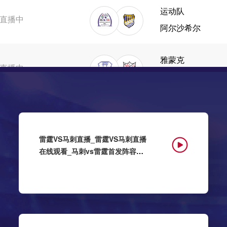
运动队
直播中
阿尔沙希尔
雅蒙克
直播中
科海坦
图恩
直播中
维京古
08月05日 足球友谊赛 切尔西vs尤
08月08日 周六
文图斯 全场录像回放
廷达斯托尔女足
直播中
阿简尼斯女足
塞那乔其
切尔西
尤文图斯
即将开始
格尼斯坦
弗拉门戈FBC女足
直播中
利马联盟女足