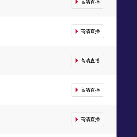
高清直播
高清直播
高清直播
高清直播
高清直播