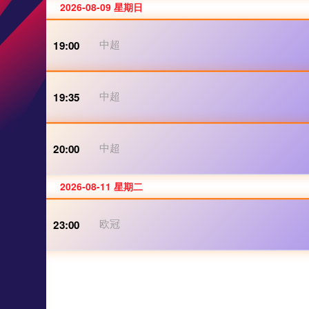
2026-08-09 星期日
中超
19:00
中超
19:35
中超
20:00
2026-08-11 星期二
欧冠
23:00