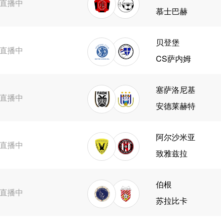
直播中
慕士巴赫
贝登堡
直播中
CS萨内姆
塞萨洛尼基
直播中
安德莱赫特
阿尔沙米亚
直播中
致雅兹拉
伯根
直播中
苏拉比卡