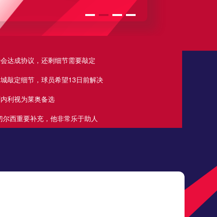
为了球员发展支持他走
塞尔：巴萨正在准备对
放态度，愿意就合同条款展开谈判
西甲
亚冠直播
欧冠直播
德甲直播
欧联杯
CBA
篮球直播
骄傲，不止结果赢球方式也令人开心
西甲
亚冠直播
欧冠直播
德甲直播
欧联杯
CBA
篮球直播
巴萨，曼城可能要6000-7000万欧
西甲
亚冠直播
欧冠直播
德甲直播
欧联杯
CBA
篮球直播
17国足vs河床 上海vs阿森纳
西甲
亚冠直播
欧冠直播
德甲直播
欧联杯
CBA
篮球直播