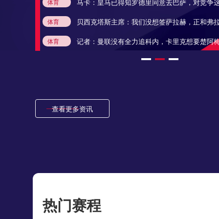
到悲观
米体：道格拉斯-路易斯想留尤文，拒绝埃弗顿
德甲直播
欧联杯
体育
CBA
PP体育
篮球直播
聚力体st育
英超直播
西甲
亚冠直播
判
世体：赫罗纳再次询问法里尼亚斯，弗里克目
德甲直播
欧联杯
体育
CBA
PP体育
篮球直播
聚力体st育
英超直播
西甲
亚冠直播
罗梅罗：罗德里选择加盟巴萨，他认可弗里克的建队计划
中场
TA：穆里尼奥曾指出皇马进攻太依赖左路，因
德甲直播
欧联杯
体育
CBA
PP体育
篮球直播
聚力体st育
英超直播
西甲
亚冠直播
记者：曼城与马赛就鲁利的转会达成协议，还剩细节需要敲定
PP体育
聚力体st育
英超直播
西甲
亚冠直播
欧冠直播
德甲直播
欧
世体：巴萨还需与罗德里和曼城敲定细节，球员希望13日前解决
PP体育
聚力体st育
英超直播
西甲
亚冠直播
欧冠直播
德甲直播
欧
迪马济奥：加拉塔萨雷将马丁内利视为莱奥备选
PP体育
聚力体st育
英超直播
西甲
亚冠直播
欧冠直播
德甲直播
欧
查看更多资讯
若昂-佩德罗：维尔贝克会是切尔西重要补充，他非常乐于助人
PP体育
聚力体st育
英超直播
西甲
亚冠直播
欧冠直播
德甲直播
欧
热门赛程