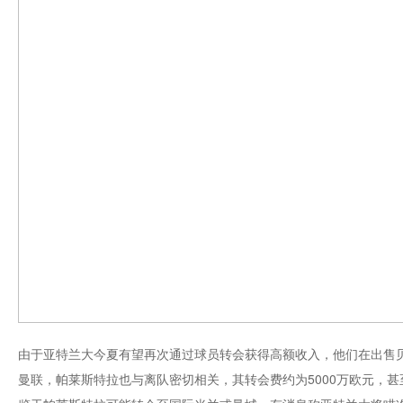
由于亚特兰大今夏有望再次通过球员转会获得高额收入，他们在出售贝
曼联，帕莱斯特拉也与离队密切相关，其转会费约为5000万欧元，甚