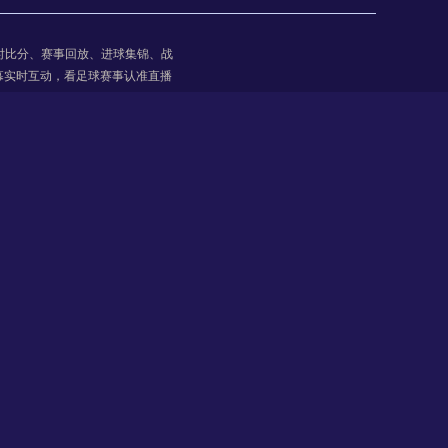
高清直播
时比分、赛事回放、进球集锦、战
幕实时互动，看足球赛事认准直播
球会友谊
08-06 16:00
罗安达石油
VS
罗伊
高清直播
俱乐部友谊赛
08-06 16:30
虎尾科技大学
VS
体育大学
高清直播
印尼总杯