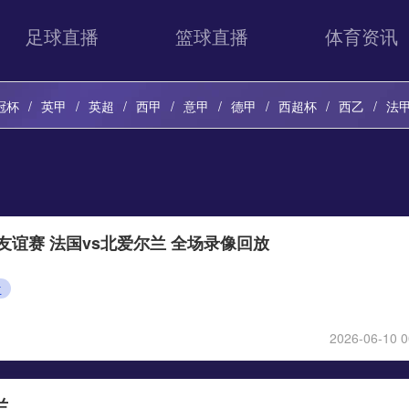
足球直播
篮球直播
体育资讯
冠杯
英甲
英超
西甲
意甲
德甲
西超杯
西乙
法
球友谊赛 法国vs北爱尔兰 全场录像回放
兰
2026-06-10 0
兰