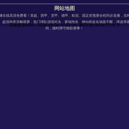
网站地图
】直播在线高清免费看！英超、西甲、意甲、德甲、欧冠、国足世预赛全程同步直播，实
、超清画质流畅观赛，热门球队强强对决，赛场绝杀、神仙助攻名场面不断，球迷弹
页面更新时间：2026-08-06 13:33:36 湘ICP备18005711号-3
间，随时蹲守精彩赛事！