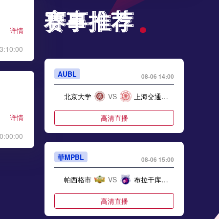
赛事推荐
赛事推荐
详情
3:10:00
AUBL
08-06 14:00
北京大学
VS
上海交通大学
详情
高清直播
0:00:00
菲MPBL
08-06 15:00
帕西格市
VS
布拉干库亚斯
高清直播