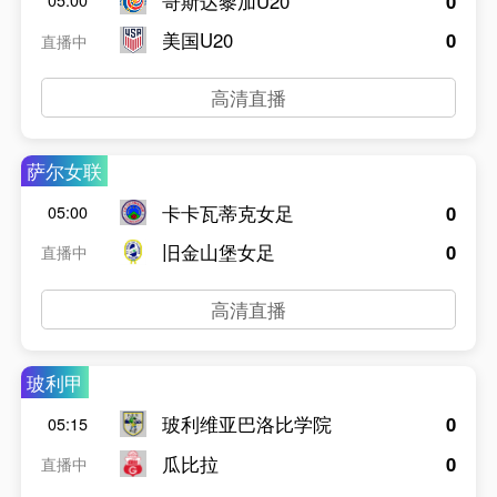
哥斯达黎加U20
0
05:00
美国U20
0
直播中
高清直播
萨尔女联
卡卡瓦蒂克女足
0
05:00
旧金山堡女足
0
直播中
高清直播
玻利甲
玻利维亚巴洛比学院
0
05:15
瓜比拉
0
直播中