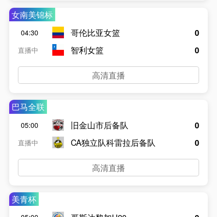
女南美锦标
哥伦比亚女篮
0
04:30
智利女篮
0
直播中
高清直播
巴马全联
旧金山市后备队
0
05:00
CA独立队科雷拉后备队
0
直播中
高清直播
美青杯