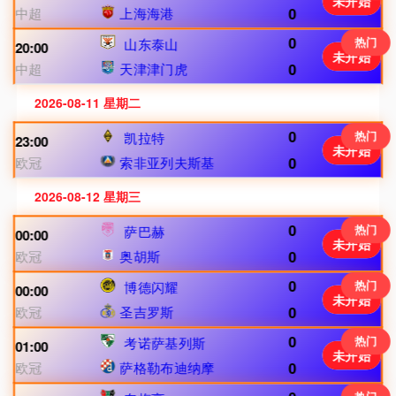
未开始
中超
上海海港
0
0
热门
山东泰山
20:00
未开始
中超
天津津门虎
0
2026-08-11 星期二
0
热门
凯拉特
23:00
未开始
欧冠
索非亚列夫斯基
0
2026-08-12 星期三
0
热门
萨巴赫
00:00
未开始
欧冠
奥胡斯
0
0
热门
博德闪耀
00:00
未开始
欧冠
圣吉罗斯
0
0
热门
考诺萨基列斯
01:00
未开始
欧冠
萨格勒布迪纳摩
0