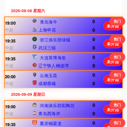
2026-08-08 星期六
0
热门
青岛海牛
19:00
未开始
中超
上海申花
0
0
热门
浙江俱乐部绿城
19:35
未开始
中超
武汉三镇
0
0
热门
大连英博海发
19:35
未开始
中超
辽宁铁人楠波湾
0
0
热门
云南玉昆
20:00
未开始
中超
成都蓉城
0
2026-08-09 星期日
0
热门
河南俱乐部彩陶坊
19:00
未开始
中超
青岛西海岸
0
0
热门
重庆铜梁龙
19:35