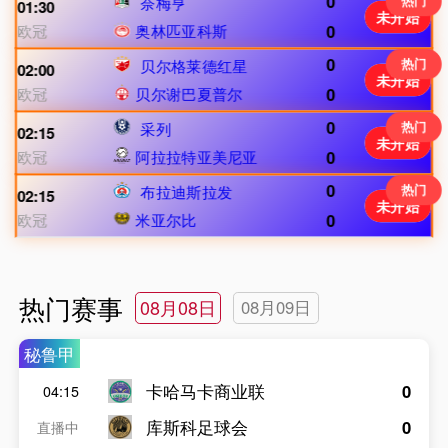
0
热门
奈梅亨
01:30
未开始
欧冠
奥林匹亚科斯
0
0
热门
贝尔格莱德红星
02:00
未开始
欧冠
贝尔谢巴夏普尔
0
0
热门
采列
02:15
未开始
欧冠
阿拉拉特亚美尼亚
0
0
热门
布拉迪斯拉发
02:15
未开始
欧冠
米亚尔比
0
热门赛事
08月08日
08月09日
秘鲁甲
卡哈马卡商业联
0
04:15
库斯科足球会
0
直播中