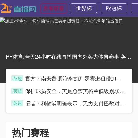
所有联赛
世界杯
欧冠杯
PP体育,全天24小时在线直播国内外各大体育赛事,英超直播,西甲,德甲直播,亚冠,欧冠,欧联杯,CBA,篮球直播,WWE直播,PP体育,PP视频一起玩出精彩
官方：南安普顿前锋杰伊-罗宾逊租借加盟蒙扎
英超
保护球员安全，英足总禁英格兰低级别联赛球场实墙
英超
记者：利物浦明确表示，无力支付巴黎对巴尔科拉的要价
英超
热门赛程