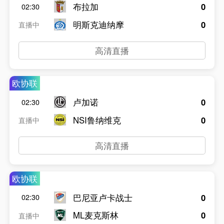
布拉加
0
02:30
明斯克迪纳摩
0
直播中
高清直播
欧协联
卢加诺
0
02:30
NSI鲁纳维克
0
直播中
高清直播
欧协联
巴尼亚卢卡战士
0
02:30
ML麦克斯林
0
直播中