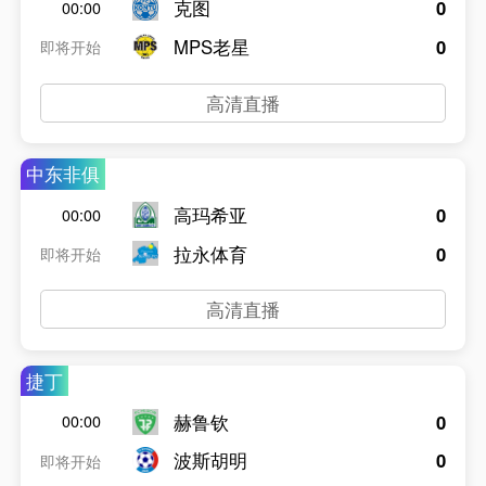
克图
0
00:00
MPS老星
0
即将开始
高清直播
中东非俱
高玛希亚
0
00:00
拉永体育
0
即将开始
高清直播
捷丁
赫鲁钦
0
00:00
波斯胡明
0
即将开始