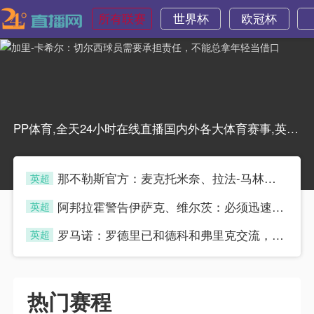
所有联赛
世界杯
欧冠杯
PP体育,全天24小时在线直播国内外各大体育赛事,英超直播,西甲,德甲直播,亚冠,欧冠,欧联杯,CBA,篮球直播,WWE直播,PP体育,PP视频一起玩出精彩
那不勒斯官方：麦克托米奈、拉法-马林已恢复合练
英超
阿邦拉霍警告伊萨克、维尔茨：必须迅速证明身价
英超
罗马诺：罗德里已和德科和弗里克交流，以便继续推进谈判
英超
热门赛程