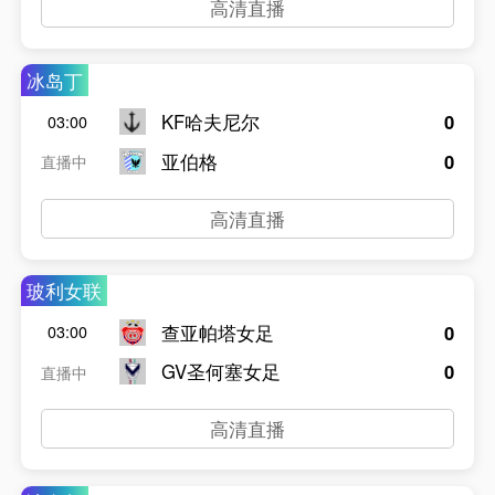
高清直播
冰岛丁
KF哈夫尼尔
0
03:00
亚伯格
0
直播中
高清直播
玻利女联
查亚帕塔女足
0
03:00
GV圣何塞女足
0
直播中
高清直播