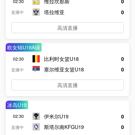
维拉坎那斯
0
02:30
塔拉维亚
0
直播中
高清直播
欧女锦U18A级
比利时女篮U18
0
02:30
塞尔维亚女篮U18
0
直播中
高清直播
冰岛U19
伊米尔U19
0
02:30
斯塔尔南KFGU19
0
直播中