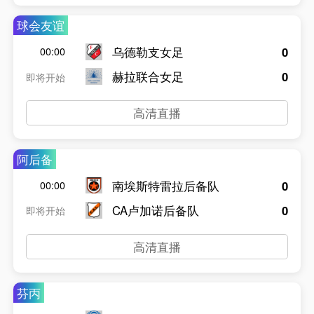
球会友谊
乌德勒支女足
0
00:00
赫拉联合女足
0
即将开始
高清直播
阿后备
南埃斯特雷拉后备队
0
00:00
CA卢加诺后备队
0
即将开始
高清直播
芬丙