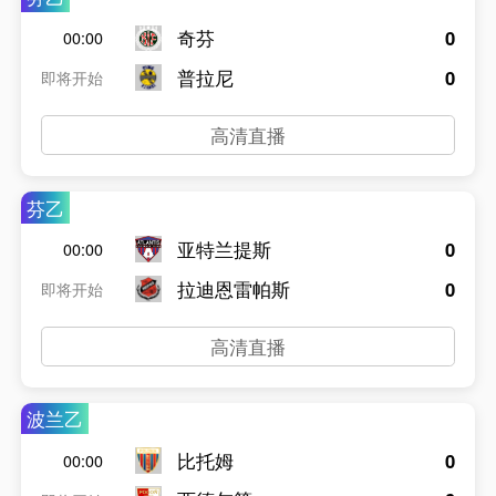
奇芬
0
00:00
普拉尼
0
即将开始
高清直播
芬乙
亚特兰提斯
0
00:00
拉迪恩雷帕斯
0
即将开始
高清直播
波兰乙
比托姆
0
00:00