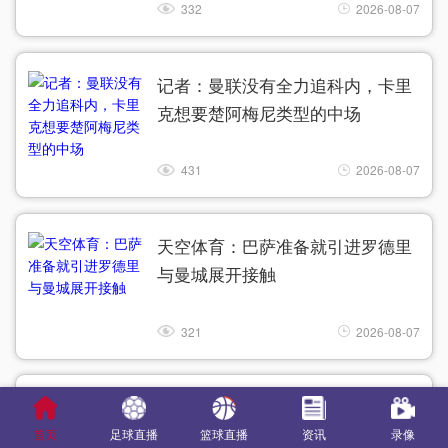
332
2026-08-07
记者：曼联没有全力追科内，卡里
克想要楚阿梅尼类型的中场
431
2026-08-07
天空体育：巴萨准备就引进罗德里
与曼城展开接触
321
2026-08-07
米体：道格拉斯-路易斯想留尤文，
拒绝埃弗顿邀请
首页
足球直播
篮球直播
资讯
录像