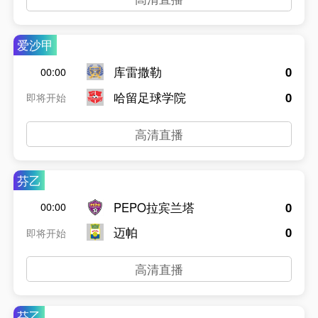
爱沙甲
库雷撒勒
0
00:00
哈留足球学院
0
即将开始
高清直播
芬乙
PEPO拉宾兰塔
0
00:00
迈帕
0
即将开始
高清直播
芬乙