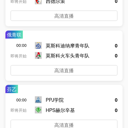
西德尔策
0
即将开始
高清直播
俄青联
莫斯科迪纳摩青年队
0
00:00
莫斯科火车头青年队
0
即将开始
高清直播
芬乙
PPJ学院
0
00:00
HPS赫尔辛基
0
即将开始
高清直播